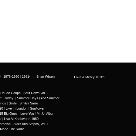
5
|
1976-1980
|
1981-…
|
Brian Wilson
Love & Mercy, le film
le Deuce Coupe
|
Shut Down Vol. 2
t
|
Today!
|
Summer Days (And Summer
unds
|
Smile
|
Smiley Smile
20
|
Live In London
|
Sunflower
15 Big Ones
|
Love You
|
M.I.U. Album
e
|
Live At Knebworth 1980
aradise
|
Stars And Stripes, Vol. 1
 Made The Radio