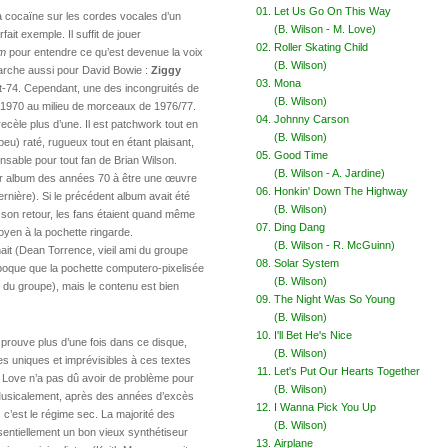
Let Us Go On This Way
la cocaïne sur les cordes vocales d’un
(B. Wilson - M. Love)
ait exemple. Il suffit de jouer
Roller Skating Child
em
pour entendre ce qu’est devenue la voix
(B. Wilson)
marche aussi pour David Bowie :
Ziggy
Mona
t-74. Cependant, une des incongruités de
(B. Wilson)
 1970 au milieu de morceaux de 1976/77.
Johnny Carson
ecèle plus d’une. Il est patchwork tout en
(B. Wilson)
peu) raté, rugueux tout en étant plaisant,
Good Time
nsable pour tout fan de Brian Wilson.
(B. Wilson - A. Jardine)
mier album des années 70 à être une œuvre
Honkin' Down The Highway
rnière). Si le précédent album avait été
(B. Wilson)
n retour, les fans étaient quand même
Ding Dang
oyen à la pochette ringarde.
(B. Wilson - R. McGuinn)
uhait (Dean Torrence, vieil ami du groupe
Solar System
’époque que la pochette computero-pixelisée
(B. Wilson)
ité du groupe), mais le contenu est bien
The Night Was So Young
(B. Wilson)
I'll Bet He's Nice
 le prouve plus d’une fois dans ce disque,
(B. Wilson)
ies uniques et imprévisibles à ces textes
Let's Put Our Hearts Together
e Love n’a pas dû avoir de problème pour
(B. Wilson)
Musicalement, après des années d’excès
I Wanna Pick You Up
 c’est le régime sec. La majorité des
(B. Wilson)
sentiellement un bon vieux synthétiseur
Airplane