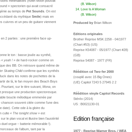
ions minimalistes (Keith Moon pouvait
(B. Wilson)
f sound » spectorien qui avait consacré
Love Is A Woman
génie au temps de
Pet Sounds
. On est
(B. Wilson)
ccédané du mythique
Smile
) mais en
lques cuivres et un peu de guitare viennent
Produced by
Brian Wilson
Editions originales
 en 2 parties : une première face up-
Brother Reprise MSK 2258 - 04/1977
(Chart #53) (US)
Reprise K54087 - 05/1977 (Chart #28)
nne le ton : basse jouée au synthé,
(GB)
n
« yeah ! »
de hard-rocker comme on
Reprise 54087 - 1977 (FR)
isque des BB. On retrouve quand même de
ler Skating Child
confirme que les synthés
Réédition cd Two-fer 2000
Buck dans les notes de pochettes de la
(couplé avec 15 Big Ones)
à partir de là, le fan moyen des Beach Boys
(UE) Capitol 7243 5 27945 2 2
. Pourtant, sur le titre suivant,
Mona
, on
et presque une production spectoresque.
Réédition vinyle Capitol Records
itable boucle mélodique emmenée par
Stéréo (2014)
e chanson souvent citée comme l’une des
US : B0021130-01
te date). Cette ode à la gloire du
on culte
« The tonight show »
est
Edition française
le plan vocal et illustre bien l’austérité
n duel orgue – batterie mémorable !).
morceaux de l’album, tant par la
1977 - Reprise-Warner Bros. / WEA