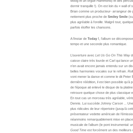
Moog et un orgue Hammond) et des percuss
dormir tranquille !). On est loin du « wall o
Brian comme un producteur- arrangeur de 
nettement plus proche de
Smiley Smile
(su
plus agréable à l’oreille. Malgré tout, que
parfois étoffer les chansons.
A l’instar de
Today !
, l’album se décompose
tempo et une seconde plus romantique.
L’ouverture avec
Let Us Go On This Way
do
caisse claire très lourde et Carl qui lance u
n’en avait encore jamais entendu sur un d
belles harmonies vocales sur le refrain.
Rol
vont mener la danse et comme le dit Peter 
dernière réédition, il est bien possible qu’
de l’époque ait enlevé le disque de la platine
retrouve quelque chose de plus classique 
En tout cas un morceau très agréable, vér
Dennis. Lui succède
Johnny Carson
... Un
plus ridicules de leur répertoire (jusqu’à cet
présentateur vedette américain de l’émissi
néanmoins remarquablement mise en place sur 
musicale de l’album (le pont instrumental: u
Good Time
est forcément un des meilleurs 