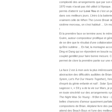
complexité des arrangements que par son inter
1970 mais n’avait pas été utilisé à l’épo
permis d’atterrir sur
Love You
et c’est un pe
dans ses meilleurs jours. L’intro à la batter
vraiment celle de
When The Levee Break
de
sixième morceau, on s’est habitué ... Un 
!
Et la première face se termine avec le mé
Guinn, auteur-compositeur prolifique et géni
de se dire que le résultat d’une collaborati
qu’être sublime ... En fait, la montagne ac
Ding et Dang qui se répondent en boucle s
couplet gentillet pour faire bonne mesure. Ce
permet de clore la première partie sur une 
La face 2 est à mon avis la plus intéressante
abstraction des difficultés audibles de Bria
Sytem
,
Let’s Put Our Hearts Together
), l’e
d’esprit du génie enfantin et naïf :
Solar Sys
sagesse », « S’il y a de la vie sur Mars, je 
en toute sincérité sur des arrangements synt
The Night Was So Young
-
I’ll Bet Is Nice
-
L
belles chansons d’amour quasiment parfaites
compostions de Brian.
Airplane
livre des pa
attend des Beach Boys et l’une des meilleure