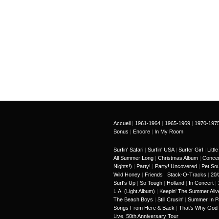
Accueil
|
1961-1964
|
1965-1969
|
1970-197
Bonus
|
Encore
|
In My Room
Surfin' Safari
|
Surfin' USA
|
Surfer Girl
|
Litt
All Summer Long
|
Christmas Album
|
Concer
Nights!)
|
Party!
|
Party! Uncovered
|
Pet So
Wild Honey
|
Friends
|
Stack-O-Tracks
|
20/
Surf's Up
|
So Tough
|
Holland
|
In Concert
|
L.A. (Light Album)
|
Keepin' The Summer Aliv
The Beach Boys
|
Still Crusin'
|
Summer In P
Songs From Here & Back
|
That's Why God
Live, 50th Anniversary Tour