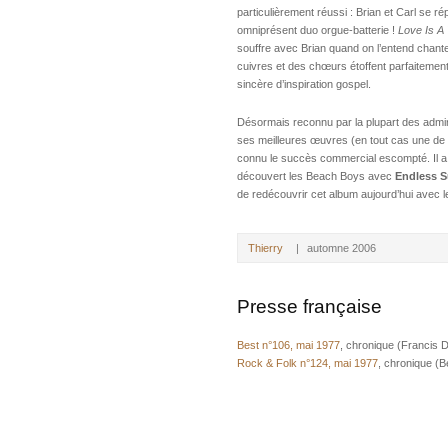
particulièrement réussi : Brian et Carl se r
omniprésent duo orgue-batterie !
Love Is 
souffre avec Brian quand on l’entend chante
cuivres et des chœurs étoffent parfaitemen
sincère d’inspiration gospel.
Désormais reconnu par la plupart des adm
ses meilleures œuvres (en tout cas une de 
connu le succès commercial escompté. Il a 
découvert les Beach Boys avec
Endless 
de redécouvrir cet album aujourd’hui avec 
Thierry
|
automne 2006
Presse française
Best n°106, mai 1977
, chronique (Francis 
Rock & Folk n°124, mai 1977
, chronique (Be