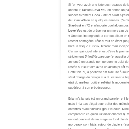
Si l’on veut avoir une idée des ravages de 
chanteur, l’album
Love You
en donne un parf
successivement
Good Time
et
Solar Syst
de Brian Wilson en quelques années. Ça 
Stardust
en 72 et n’importe quel album pos
Love You
est de présenter un morceau de
« Une des incongruités » car cet album en r
restant homogène, réussi tout en étant (un 
bref un disque curieux, bizarre mais indispe
Car son principal intérêt est d’être le pre
strictement
BrianWilsonesque
(et aussi la de
annoncé en grande pompe comme celui de so
restés sur leur faim avec un album plutôt m
Cette fois-ci, la pochette est hideuse à so
s’est chargé du design et a dû estimer à l
était du meilleur goût et reflétait la modern
supérieur à son prédécesseur.
Brian n’a jamais été un grand parolier et il
mais il n’a pas d’égal pour coller des mélod
enfantins et/ou ridicules (pour le coup, Mik
comprendre ce qu’on lui faisait chanter !). 
en tout genre et de vautrage au fond d’un lit,
morceaux sont bâtis autour de claviers (es