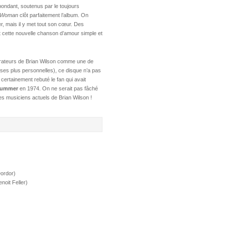
épondant, soutenus par le toujours
A Woman
clôt parfaitement l’album. On
r, mais il y met tout son cœur. Des
t cette nouvelle chanson d’amour simple et
irateurs de Brian Wilson comme une de
ses plus personnelles), ce disque n’a pas
certainement rebuté le fan qui avait
Summer
en 1974. On ne serait pas fâché
les musiciens actuels de Brian Wilson !
Dordor)
noit Feller)