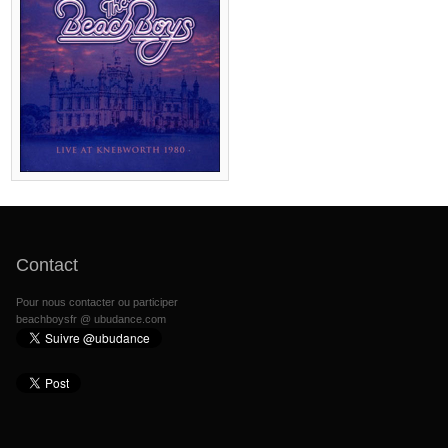
Contact
Pour nous contacter ou participer
beachboysfr @ ubudance.com