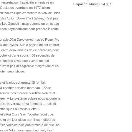
prétation. Il avait été enregistré en
Filipacchi Music - 54 087
que. Quelques overdubs en 1977 lui ont
tit bol d’air que d’entendre la voix de Brian
ie de
Honkin’ Down The Highway
n’est pas
 Led Zeppelin, mais comme on en est au
morceau sympathique pour prendre la route
morable
Ding Dang
co-écrit avec Roger Mc
al des Byrds. Sur le papier, on est en droit
on entre deux artistes de ce calibre ne peut
couche ici d’une souris : 56 secondes de
ur fond de « whoooo » avec un petit
 n’est pas désagréable malgré tout et ça
note humoristique.
 et la plus cohérente. Si l’on fait
n à chanter certains morceaux (
Solar
nsemble des morceaux reflète bien l’état
tem
; « Le système solaire nous apporte la
pourrais y trouver ma femme » ... cela dit
hétiques du meilleur effet !
et’s Put Our Heart Together
sont trois
 et ont leur place parmi les meilleures
rties vocales plus conformes à ce que l’on
s de Mike Love ; quant au final, il est